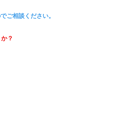
のでご相談ください
。
うか？
。
。