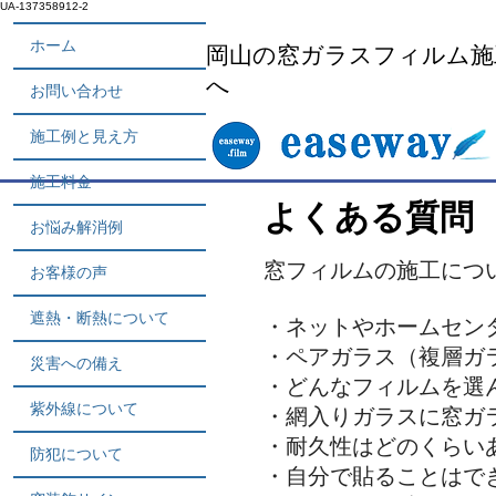
UA-137358912-2
ホーム
​岡山の窓ガラスフィルム
へ
お問い合わせ
施工例と見え方
施工料金
よくある質問
お悩み解消例
窓フィルムの施工につ
お客様の声
遮熱・断熱について
・ネットやホームセン
・ペアガラス（複層ガ
災害への備え
​・どんなフィルムを
紫外線について
・網入りガラスに窓ガ
・耐久性はどのくらい
防犯について
・自分で貼ることはで