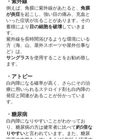
・紫外線
例えば、角膜に紫外線があたると、
角膜
が炎症
を起こし、強い目の痛み、充血と
いった症状が出ることがあります。その
蓄積により
目の細胞を破壊
していきま
す。
紫外線を長時間浴びるような環境にいる
方（海、山、屋外スポーツや屋外仕事な
ど）は、
サングラス
を使用することをお勧め致し
ます。
・アトピー
白内障になる確率が高く、さらにその治
療に用いられるステロイド剤も白内障の
発症と関連があることが分かっていま
す。
・糖尿病
白内障になりやすいことがわかってお
り、糖尿病の方は健常者に比べて
約5倍な
りやすい
と言われています。また、糖尿