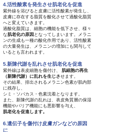
4.活性酸素を発生させ肌老化を促進
紫外線を浴びると皮膚に活性酸素が発生し、
皮膚に存在する脂質を酸化させて過酸化脂質
へと変えていきます。
過酸化脂質は、細胞の機能を低下させ、様々
な
肌老化の原因
となってしまいます。メラニ
ンの生成も一種の酸化作用であり、活性酸素
の大量発生は、メラニンの増加にも関与して
いるとも言われます。
5.新陳代謝を乱れさせ肌老化を促進
紫外線は表皮細胞を傷付け、
肌細胞の再生
（新陳代謝）に乱れを生じさ
せます。
その結果、排出されるメラニン色素が肌内部
に残存し、
シミ・ソバカス・色素沈着となります。
また、新陳代謝の乱れは、表皮角質層の保湿
機能やバリア機能にも悪影響を与え、
肌老化を促進します。
6.遺伝子を傷付け皮膚ガンなどの原因
に