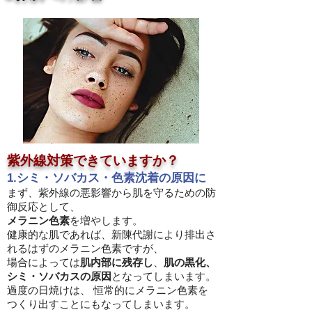
紫外線対策できていますか？
1.シミ・ソバカス・色素沈着の原因に
まず、紫外線の悪影響から肌を守るための防
御反応として、
メラニン色素
を増やします。
健康的な肌であれば、新陳代謝により排出さ
れるはずのメラニン色素ですが、
場合によっては
肌内部に残存し
、
肌の黒化、
シミ・ソバカスの原因
となってしまいます。
過度の日焼けは、 恒常的にメラニン色素を
つくり出すことにもなってしまいます。