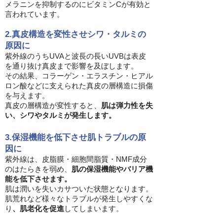
メラニンを抑制するのにビタミンCが有効と
言われています。
2.真皮構造を変性させシワ・タルミの
原因に
紫外線のうちUVAと波長の長いUVBは表皮
を通り抜け真皮まで影響を及ぼします。
その結果、コラーゲン・エラスチン・ヒアル
ロン酸などに支えられた真皮の層構造に損傷
を与えます。
真皮の層構造が変性すると、
肌は弾力性を失
い、シワやタルミが発生します。
3.保湿機能を低下させ肌トラブルの原
因に
紫外線は、皮脂膜・細胞間脂質・NMF成分
のはたらきを弱め、
肌の保湿機能やバリア機
能を低下させます。
肌は潤いを失いカサついた状態となります。
肌荒れなど様々なトラブルが発生しやすくな
り
、肌老化を促進
してしまいます。