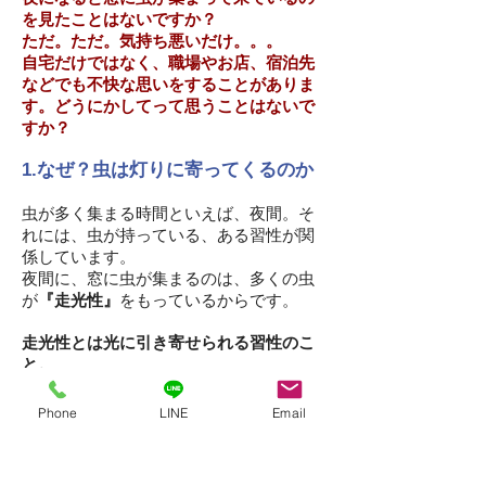
を見たことはないですか？
ただ。ただ。気持ち悪いだけ。。。
自宅だけではなく、職場やお店、宿泊先
などでも不快な思いをすることがありま
す。どうにかしてって思うことはないで
すか？
1.なぜ？虫は灯りに寄ってくるのか
防虫のキーワードは「走光性」
虫が多く集まる時間といえば、夜間。そ
れには、虫が持っている、ある習性が関
係しています。
夜間に、窓に虫が集まるのは、多くの虫
が
『走光性』
をもっているからです。
走光性とは
光に引き寄せられる習性のこ
と
。
夜間は太陽光がありませんので、とくに
Phone
LINE
Email
建物の周りに明るい場所がない環境で
は、照明の光が漏れる窓ガラスに虫が集
まってしまいます。