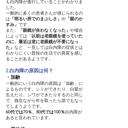
も白内障が進行していることがわかりま
した。
一般的に多くの患者さんが感じられるの
は
「明るい所でのまぶしさ」
や
「眼のか
すみ」
です。
また、
「眼鏡が合わなくなった」
や場合
によっては「
以前は老眼鏡を使っていた
のに、最近は逆に老眼鏡が不要になっ
た」
など、一見しては白内障の症状とは
わかりにくい普段の生活での異変を感じ
ることがあるようです。
2.白内障の原因は何？
・加齢
一般的にいう白内障の原因は「加齢」に
よるものです。シミができたり、白髪が
生えたり、シワができたりするのと同じ
で、残念ながら年を取ったら誰でもなっ
てしまうようです。
60代では70％、80代では100％
白内障が
あると言われています。