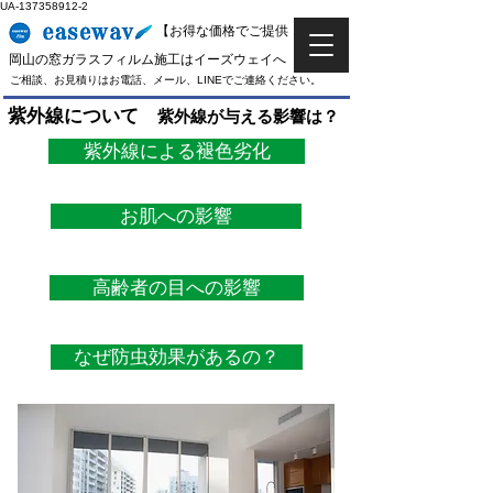
UA-137358912-2
​【お得な価格でご提供！】
​岡山の窓ガラスフィルム施工はイーズウェイへ
​ご相談、お見積りはお電話、メール、LINEでご連絡ください。
紫外線について
紫外線が与える影響は？
紫外線による褪色劣化
お肌への影響
高齢者の目への影響
なぜ防虫効果があるの？