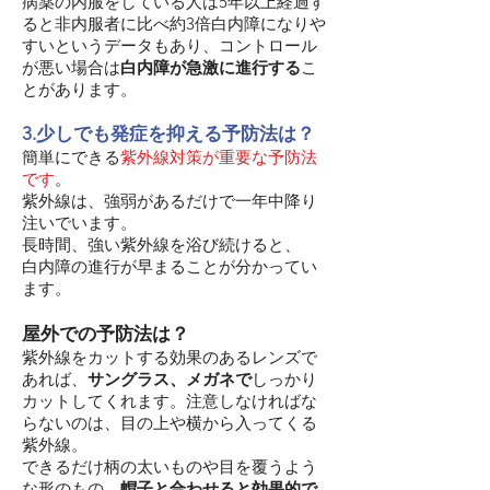
病薬の内服をしている人は5年以上経過す
ると非内服者に比べ約3倍白内障になりや
すいというデータもあり、コントロール
が悪い場合は
白内障が急激に進行する
こ
とがあります。
3.少しでも発症を抑える予防法は？
簡単にできる
紫外線対策が重要な予防法
です
。
紫外線は、強弱があるだけで一年中降り
注いでいます。
長時間、強い紫外線を浴び続けると、
白内障の進行が早まることが分かってい
ます。
屋外での予防法は？
紫外線をカットする効果のあるレンズで
あれば、
サングラス、メガネで
しっかり
カットしてくれます。注意しなければな
らないのは、目の上や横から入ってくる
紫外線。
できるだけ柄の太いものや目を覆うよう
な形のもの、
帽子と合わせると効果的で