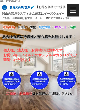
UA-137358912-2
​【お得な価格でご提供！】
​岡山の窓ガラスフィルム施工はイーズウェイへ
​ご相談、お見積りはお電話、メール、LINEでご連絡ください。
遮熱断熱
・
目隠し
・防犯・
飛散防止
・
UVカット
・
装飾
あらゆる窓に快適性と安心感をお届けします！
個人様、法人様
お見積りは無料です。
お伺い時にフィルムのサンプルやカタログでご
確認いただけます。