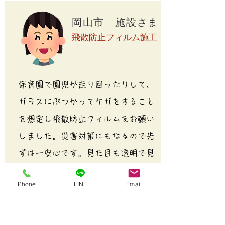
岡山市 施設さま
飛散防止フィルム施工
保育園で園児が走り回ったりして、
ガラスにぶつかってケガをすること
を想定し飛散防止フィルムをお願い
しました。災害対策にもなるので先
ずは一安心です。見た目も透明で見
えづらさはなく、園児がどこにいる
Phone
LINE
Email
のかも確認できるので今までと変わ
らず見渡せることができ良かったで
す。施工料金も見積りから安くして