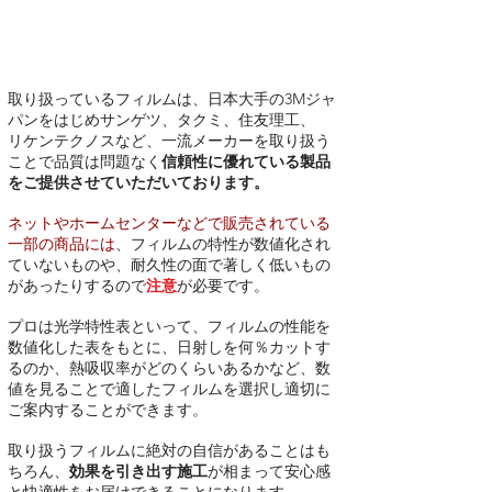
信頼性の高いフィルムだけを提供し
ています。
取り扱っているフィルムは、日本大手の3Mジャ
パンをはじめサンゲツ、タクミ、住友理工、
リケンテクノスなど
、一流メーカーを取り扱う
ことで品質は問題なく
信頼性に優れている製品
をご提供させていただいております。
ネットやホームセンターなどで販売されている
一部の商品には
、フィルムの特性が数値化され
ていないものや
、耐久性の面で著しく低いもの
があったりするので
注意
が必要です。
プロは光学特性表といって、フィルムの性能を
数値化した表をもとに、日射しを何％カットす
るのか、熱吸収率がどのくらいあるかなど、数
値を見ることで適したフィルムを選択し適切に
ご案内することができます。
取り扱うフィルムに絶対の自信があることはも
ちろん、
効果を引き出す施工
が相まって安心感