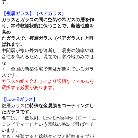
す。
【複層ガラス】（ペアガラス）
ガラスとガラスの間に空気や希ガスの層を作
り、常時乾燥状態に保つことで、断熱性能を
高め
たガラスで、複層ガラス（ペアガラス）と呼
ばれます。
中間層が寒い外気を遮断し、暖房の効率や遮
音性を高めるため、現在では寒冷地のみでは
な
く、全国の新築住宅で普及が進んでいるガラ
スです。
ガラスの組み合わせにより適切なフィルムを
選択する必要があります。
【Low-Eガラス】
複層ガラスに
特殊な金属膜をコーティングし
たガラスです。
名前は、『低放射』Low Emissivity（ロー・エ
ミシビティー）という意味の略語で呼ばれて
います。
大きく分類すると遮熱タイプと断熱タイプが